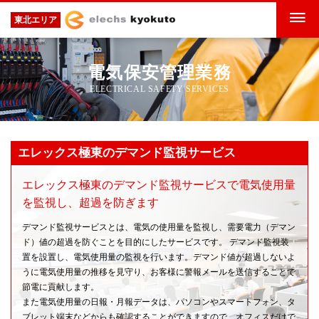
東北エリア
電気保安管理業務
ELECTRICAL SAFETY SERVICES
エレックス極東のデマンド監視サービス
エレックス極東のデマンド監視サービスで
電気使用量
を監視し、超過を防ぎます
デマンド監視サービスとは、電気の使用量を監視し、需要電力（デマン
ド）値の超過を防ぐことを目的にしたサービスです。 デマンド監視装
置を設置し、電気使用量の監視を行います。デマンド値が超過しないよ
うに電気使用量の推移を見守り、お客様に警報メールを送信することで
節電に貢献します。
また電気使用量の日報・月報データは、パソコンやスマートフォン、タ
ブレット端末などからも確認することができますので、オフィスだけで