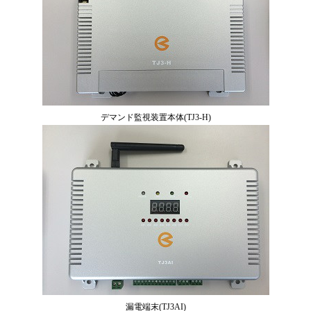
デマンド監視装置本体(TJ3-H)
漏電端末(TJ3AI)