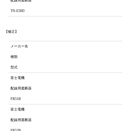
配線用遮断器
TN-E50D
【修正】
メーカー名
種類
型式
富士電機
配線用遮断器
FR51B
富士電機
配線用遮断器
FR52B