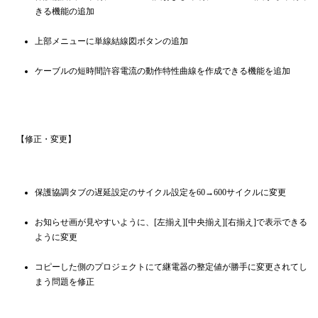
きる機能の追加
上部メニューに単線結線図ボタンの追加
ケーブルの短時間許容電流の動作特性曲線を作成できる機能を追加
【修正・変更】
保護協調タブの遅延設定のサイクル設定を60→600サイクルに変更
お知らせ画が見やすいように、[左揃え][中央揃え][右揃え]で表示できる
ように変更
コピーした側のプロジェクトにて継電器の整定値が勝手に変更されてし
まう問題を修正